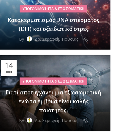
ΥΠΟΓΟΝΙΜΌΤΗΤΑ & ΕΞΩΣΩΜΑΤΙΚΉ
Κατακερματισμός DNA σπέρματος
(DFI) και οξειδωτικό στρες
By
Δρ. Σεραφείμ Πούσιας
14
ΙΑΝ
ΥΠΟΓΟΝΙΜΌΤΗΤΑ & ΕΞΩΣΩΜΑΤΙΚΉ
Γιατί αποτυγχάνει μια εξωσωματική
ενώ τα έμβρυα είναι καλής
ποιότητας;
By
Δρ. Σεραφείμ Πούσιας