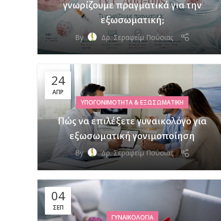
γνωρίζουμε πραγματικά για την
εξωσωματική;
By
Δρ. Σεραφείμ Πούσιας
24
ΑΠΡ
ΥΠΟΓΟΝΙΜΌΤΗΤΑ & ΕΞΩΣΩΜΑΤΙΚΉ
Πώς να επιλέξετε γυναικολόγο για
εξωσωματική γονιμοποίηση
By
Δρ. Σεραφείμ Πούσιας
04
ΣΕΠ
ΓΥΝΑΙΚΟΛΟΓΊΑ