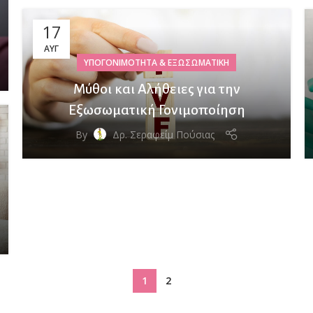
17
ΑΥΓ
ΥΠΟΓΟΝΙΜΌΤΗΤΑ & ΕΞΩΣΩΜΑΤΙΚΉ
Μύθοι και Αλήθειες για την
Εξωσωματική Γονιμοποίηση
By
Δρ. Σεραφείμ Πούσιας
1
2