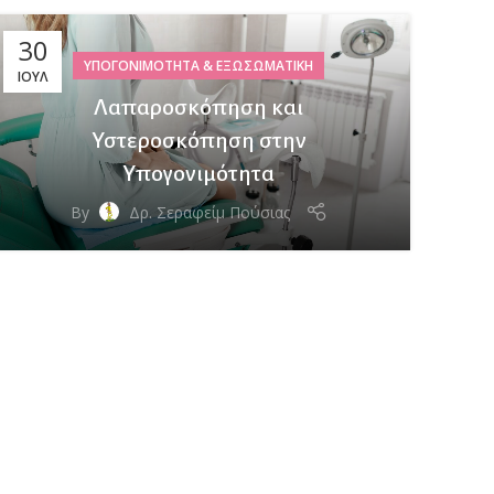
30
ΥΠΟΓΟΝΙΜΌΤΗΤΑ & ΕΞΩΣΩΜΑΤΙΚΉ
ΙΟΎΛ
Λαπαροσκόπηση και
Υστεροσκόπηση στην
Υπογονιμότητα
By
Δρ. Σεραφείμ Πούσιας