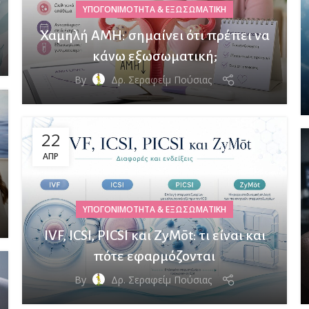
ΥΠΟΓΟΝΙΜΌΤΗΤΑ & ΕΞΩΣΩΜΑΤΙΚΉ
Χαμηλή AMH: σημαίνει ότι πρέπει να
κάνω εξωσωματική;
By
Δρ. Σεραφείμ Πούσιας
22
ΑΠΡ
ΥΠΟΓΟΝΙΜΌΤΗΤΑ & ΕΞΩΣΩΜΑΤΙΚΉ
IVF, ICSI, PICSI και ZyMōt: τι είναι και
πότε εφαρμόζονται
By
Δρ. Σεραφείμ Πούσιας