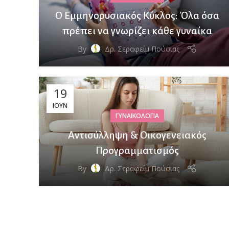
Ο Εμμηνορυσιακός Κύκλος: Όλα όσα
πρέπει να γνωρίζει κάθε γυναίκα
By
Δρ. Σεραφείμ Πούσιας
19
ΙΟΎΝ
ΓΥΝΑΙΚΟΛΟΓΊΑ
Αντισύλληψη & Οικογενειακός
Προγραμματισμός
By
Δρ. Σεραφείμ Πούσιας