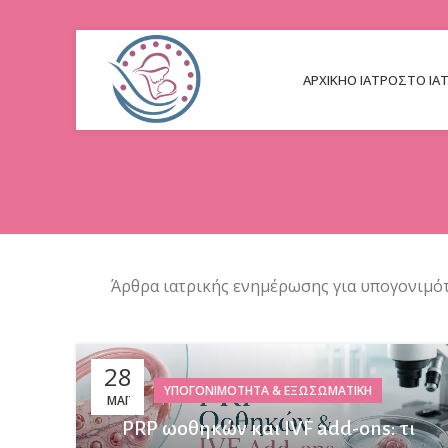
ΑΡΧΙΚΉ
Ο ΙΑΤΡΌΣ
ΤΟ ΙΑ
Άρθρα ιατρικής ενημέρωσης για υπογονιμότη
28
ΥΠΟΓΟΝΙΜΌΤΗΤΑ & ΕΞΩΣΩΜΑΤΙΚΉ
ΜΆΙ
PRP ωοθηκών και IVF add-ons: τι