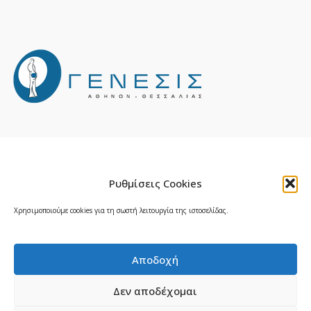
Ρυθμίσεις Cookies
© 2026 Δρ. Σεραφείμ Πούσιας — Μαιευτήρας
Χρησιμοποιούμε cookies για τη σωστή λειτουργία της ιστοσελίδας.
Γυναικολόγος, Κηφισιά |
Κατασκευή ιστοσελίδας:
NEXT Digital
|
Πολιτική Απορρήτου
|
Πολιτική
Cookies
Αποδοχή
Δεν αποδέχομαι