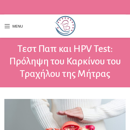
MENU
Τεστ Παπ και HPV Test:
Πρόληψη του Καρκίνου του
Τραχήλου της Μήτρας