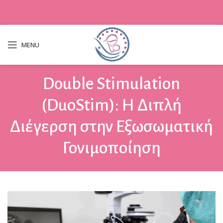
MENU
Double Stimulation
(DuoStim): Η Διπλή
Διέγερση στην Εξωσωματική
Γονιμοποίηση